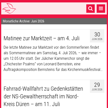
Monatliche Archive: Juni 2026
Startseite
1 Pfarrei
30
Matinee zur Marktzeit – am 4. Juli
JUNI 2026
16 Gemeinden & mehr
Die letzte Matinee zur Marktzeit vor den Sommerferien findet
Gottesdienste & Sinnsuche
als Sommermatinee am Samstag, 4. Juli 2026, – wie immer –
um 12.05 Uhr statt. Der Jülicher Kammerchor singt die
Sakramente & Feste
„Chichester Psalms“ von Leonard Bernstein, eine
Auftragskomposition Bernsteins für das Kirchenmusikfestival…
Gemeinschaft & Soziales
Musik
& Kultur
29
Fahrrad-Wallfahrt zu Gedenkstätten
JUNI 2026
Seelsorge & Kontakt
der NS-Gewaltherrschaft im Nord-
Kreis Düren – am 11. Juli