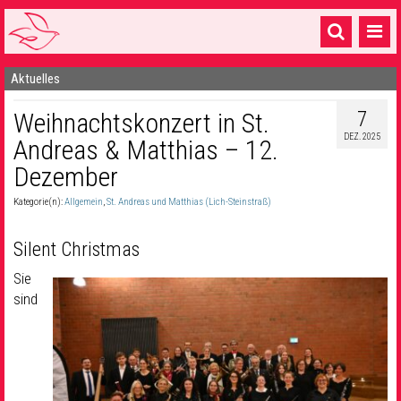
Aktuelles
Startseite
7
Weihnachtskonzert in St.
1 Pfarrei
DEZ. 2025
Andreas & Matthias – 12.
16 Gemeinden & mehr
Dezember
Gottesdienste & Sinnsuche
Kategorie(n):
Allgemein
,
St. Andreas und Matthias (Lich-Steinstraß)
Sakramente & Feste
Silent Christmas
Gemeinschaft & Soziales
Sie
sind
Musik
& Kultur
Seelsorge & Kontakt