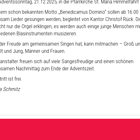
dventssonntag, 21.12.2025, in die Pfarrkirche St. Mariä Himmelfahrt 
dem schon bekannten Motto „Benedicamus Domino“ sollen ab 16.00 
sam Lieder gesungen werden, begleitet von Kantor Christof Rück. D
icht nur die Orgel erklingen, es werden auch einige junge Menschen mi
iedenen Blasinstrumenten musizieren.
 der Freude am gemeinsamen Singen hat, kann mitmachen – Groß u
Alt und Jung, Männer und Frauen.
ranstalter freuen sich auf viele Sangesfreudige und einen schönen
samen Nachmittag zum Ende der Adventszeit.
ritt ist frei.
a Schmitz