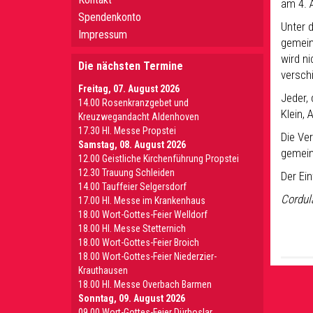
am 4. A
Spendenkonto
Unter 
Impressum
gemein
wird n
Die nächsten Termine
versch
Freitag, 07. August 2026
Jeder,
14.00 Rosenkranzgebet und
Klein, 
Kreuzwegandacht Aldenhoven
17.30 Hl. Messe Propstei
Die Ve
Samstag, 08. August 2026
gemein
12.00 Geistliche Kirchenführung Propstei
12.30 Trauung Schleiden
Der Eint
14.00 Tauffeier Selgersdorf
Cordul
17.00 Hl. Messe im Krankenhaus
18.00 Wort-Gottes-Feier Welldorf
18.00 Hl. Messe Stetternich
18.00 Wort-Gottes-Feier Broich
18.00 Wort-Gottes-Feier Niederzier-
Krauthausen
18.00 Hl. Messe Overbach Barmen
Sonntag, 09. August 2026
09.00 Wort-Gottes-Feier Dürboslar