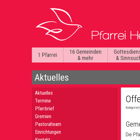
16 Gemeinden
Gottesdien
1 Pfarrei
& mehr
& Sinnsuc
Aktuelles
Aktuelles
Off
Termine
Pfarrbrief
Kategorie(
Gremien
Geme
Pastoralteam
Einrichtungen
Die Pf
Kontakt