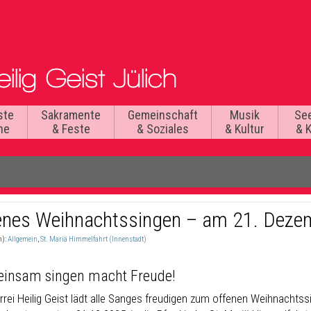
ste
Sakramente
Gemeinschaft
Musik
Se
he
& Feste
& Soziales
& Kultur
& 
enes Weihnachtssingen – am 21. Deze
n):
Allgemein
,
St. Mariä Himmelfahrt (Innenstadt)
insam singen macht Freude!
arrei Heilig Geist lädt alle Sanges freudigen zum offenen Weihnachts