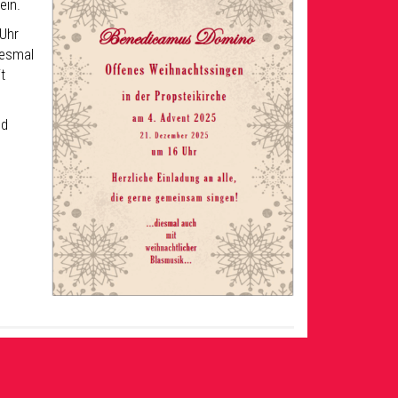
ein.
Uhr
iesmal
t
nd