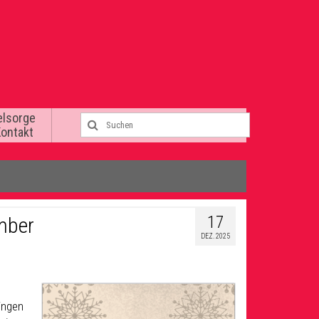
elsorge
Kontakt
17
mber
DEZ. 2025
singen