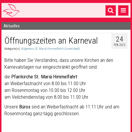
Aktuelles
Startseite
24
Öffnungszeiten an Karneval
1 Pfarrei
FEB. 2025
Kategorie(n):
Allgemein
,
St. Mariä Himmelfahrt (Innenstadt)
16 Gemeinden & mehr
Bitte haben Sie Verständnis, dass unsere Kirchen an den
Gottesdienste & Sinnsuche
Karnevalstagen nur eingeschränkt geöffnet sind:
Sakramente & Feste
die
Pfarrkirche St. Mariä Himmelfahrt
an Weiberfastnacht von 8.00 bis 11.00 Uhr
Gemeinschaft & Soziales
am Rosenmontag von 10.00 bis 12.00 Uhr
am Veilchendienstag von 8.00 bis 11.00 Uhr
Musik
& Kultur
Unsere
Büros
sind an Weiberfastnacht ab 11.11 Uhr und am
Seelsorge & Kontakt
Rosenmontag ganz-tägig geschlossen.