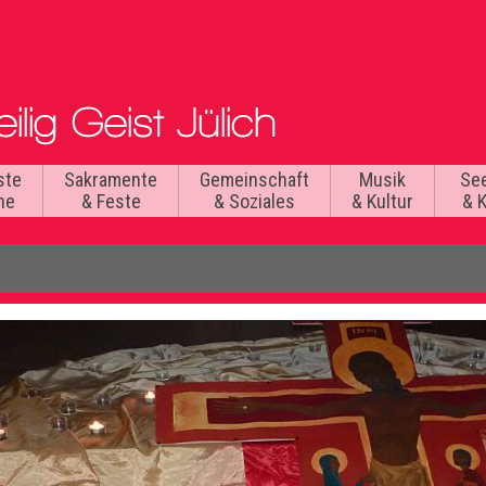
ste
Sakramente
Gemeinschaft
Musik
Se
he
& Feste
& Soziales
& Kultur
& 