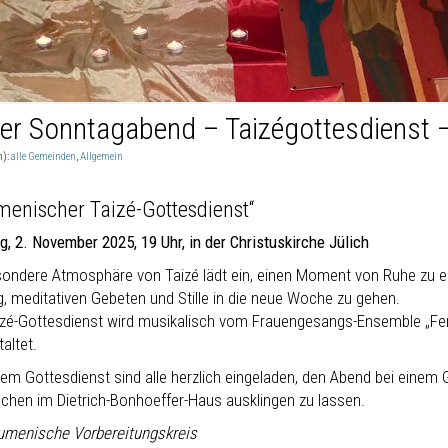
er Sonntagabend – Taizégottesdienst
n):
alle Gemeinden
,
Allgemein
enischer Taizé-Gottesdienst“
g, 2. November 2025, 19 Uhr, in der Christuskirche Jülich
sondere Atmosphäre von Taizé lädt ein, einen Moment von Ruhe zu e
, meditativen Gebeten und Stille in die neue Woche zu gehen.
izé-Gottesdienst wird musikalisch vom Frauengesangs-Ensemble „
altet.
em Gottesdienst sind alle herzlich eingeladen, den Abend bei einem 
chen im Dietrich-Bonhoeffer-Haus ausklingen zu lassen.
umenische Vorbereitungskreis