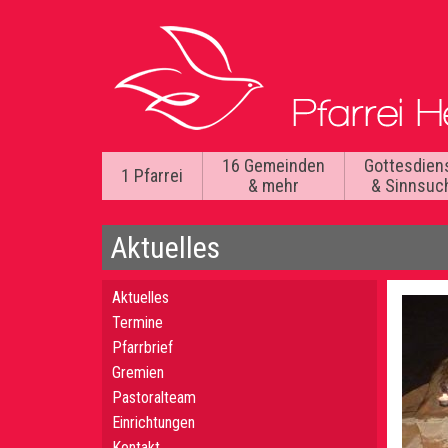
16 Gemeinden
Gottesdien
1 Pfarrei
& mehr
& Sinnsuc
Aktuelles
Aktuelles
Termine
Pfarrbrief
Gremien
Pastoralteam
Einrichtungen
Kontakt