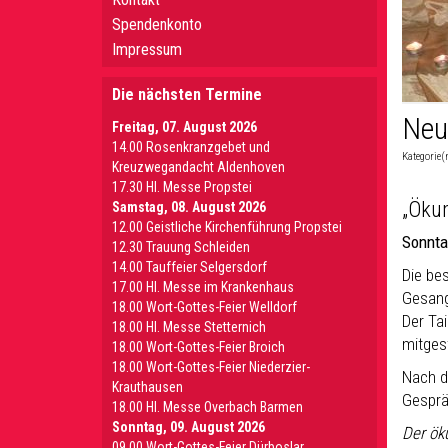
Spendenkonto
Impressum
Die nächsten Termine
Neu
Freitag, 07. August 2026
14.00 Rosenkranzgebet und
Kategorie(
Kreuzwegandacht Aldenhoven
17.30 Hl. Messe Propstei
„Ökum
Samstag, 08. August 2026
12.00 Geistliche Kirchenführung Propstei
Sonnta
12.30 Trauung Schleiden
14.00 Tauffeier Selgersdorf
Die be
17.00 Hl. Messe im Krankenhaus
Gesang
18.00 Wort-Gottes-Feier Welldorf
Der Ta
18.00 Hl. Messe Stetternich
mitgest
18.00 Wort-Gottes-Feier Broich
18.00 Wort-Gottes-Feier Niederzier-
Nach d
Krauthausen
Gesprä
18.00 Hl. Messe Overbach Barmen
Sonntag, 09. August 2026
Der ök
09.00 Wort-Gottes-Feier Dürboslar