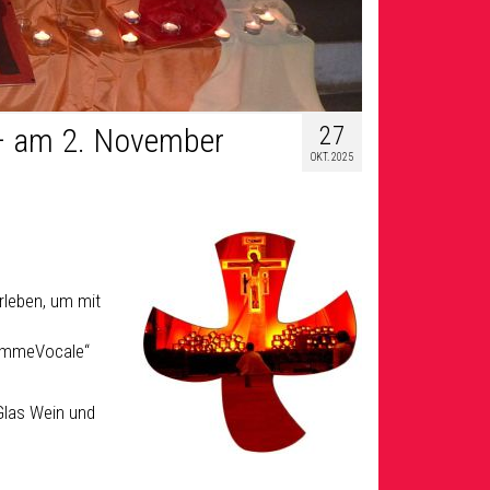
27
 – am 2. November
OKT. 2025
rleben, um mit
FemmeVocale“
Glas Wein und