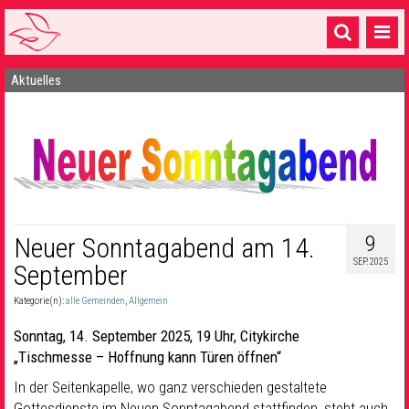
Aktuelles
Startseite
1 Pfarrei
16 Gemeinden & mehr
Gottesdienste & Sinnsuche
Sakramente & Feste
9
Neuer Sonntagabend am 14.
SEP. 2025
September
Gemeinschaft & Soziales
Kategorie(n):
alle Gemeinden
,
Allgemein
Musik
& Kultur
Sonntag, 14. September 2025, 19 Uhr, Citykirche
Seelsorge & Kontakt
„Tischmesse – Hoffnung kann Türen öffnen“
In der Seitenkapelle, wo ganz verschieden gestaltete
Gottesdienste im Neuen Sonntagabend stattfinden, steht auch