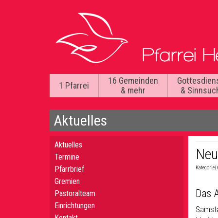
16 Gemeinden
Gottesdien
1 Pfarrei
& mehr
& Sinnsuc
Aktuelles
Aktuelles
Neu
Termine
Pfarrbrief
Kategorie(
Gremien
Das A
Pastoralteam
Einrichtungen
Samsta
Kontakt