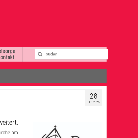
elsorge
Kontakt
28
FEB. 2025
eitert.
kirche am