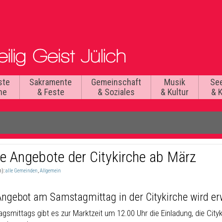
ste
Sakramente
Gemeinschaft
Musik
Se
he
& Feste
& Soziales
& Kultur
& 
e Angebote der Citykirche ab März
n):
alle Gemeinden
,
Allgemein
ngebot am Samstagmittag in der Citykirche wird erw
gsmittags gibt es zur Marktzeit um 12.00 Uhr die Einladung, die City