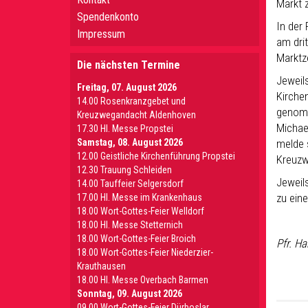
Markt 
Spendenkonto
In der
Impressum
am dri
Marktz
Die nächsten Termine
Jeweil
Freitag, 07. August 2026
Kirche
14.00 Rosenkranzgebet und
genomme
Kreuzwegandacht Aldenhoven
Michae
17.30 Hl. Messe Propstei
Samstag, 08. August 2026
melde 
12.00 Geistliche Kirchenführung Propstei
Kreuzw
12.30 Trauung Schleiden
Jeweil
14.00 Tauffeier Selgersdorf
zu ein
17.00 Hl. Messe im Krankenhaus
18.00 Wort-Gottes-Feier Welldorf
18.00 Hl. Messe Stetternich
18.00 Wort-Gottes-Feier Broich
Pfr. H
18.00 Wort-Gottes-Feier Niederzier-
Krauthausen
18.00 Hl. Messe Overbach Barmen
Sonntag, 09. August 2026
09.00 Wort-Gottes-Feier Dürboslar