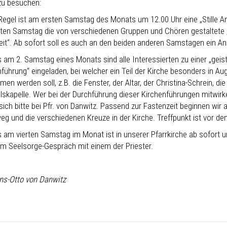
zu besuchen:
 Regel ist am ersten Samstag des Monats um 12.00 Uhr eine „Stille A
tten Samstag die von verschiedenen Gruppen und Chören gestaltete 
eit“. Ab sofort soll es auch an den beiden anderen Samstagen ein A
s am 2. Samstag eines Monats sind alle Interessierten zu einer „geist
nführung“ eingeladen, bei welcher ein Teil der Kirche besonders in A
n werden soll, z.B. die Fenster, der Altar, der Christina-Schrein, die
lskapelle. Wer bei der Durchführung dieser Kirchenführungen mitwir
sich bitte bei Pfr. von Danwitz. Passend zur Fastenzeit beginnen wir
eg und die verschiedenen Kreuze in der Kirche. Treffpunkt ist vor de
s am vierten Samstag im Monat ist in unserer Pfarrkirche ab sofort u
em Seelsorge-Gespräch mit einem der Priester.
ans-Otto von Danwitz