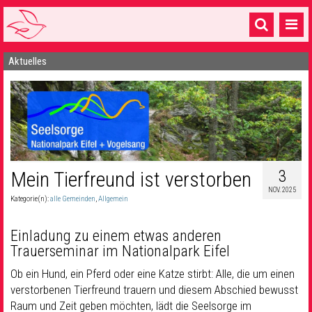
Aktuelles
Startseite
1 Pfarrei
16 Gemeinden & mehr
Gottesdienste & Sinnsuche
3
Mein Tierfreund ist verstorben
Sakramente & Feste
NOV. 2025
Kategorie(n):
alle Gemeinden
,
Allgemein
Gemeinschaft & Soziales
Einladung zu einem etwas anderen
Musik
& Kultur
Trauerseminar im Nationalpark Eifel
Seelsorge & Kontakt
Ob ein Hund, ein Pferd oder eine Katze stirbt: Alle, die um einen
verstorbenen Tierfreund trauern und diesem Abschied bewusst
Raum und Zeit geben möchten, lädt die Seelsorge im