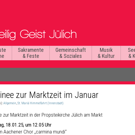
ste
Sakramente
Gemeinschaft
Musik
Se
he
& Feste
& Soziales
& Kultur
& 
inee zur Marktzeit im Januar
n):
Allgemein
,
St. Mariä Himmelfahrt (Innenstadt)
 zur Marktzeit in der Propsteikirche Jülich am Markt
g, 18.01.25, um 12.05 Uhr
m Aachener Chor „carmina mundi“