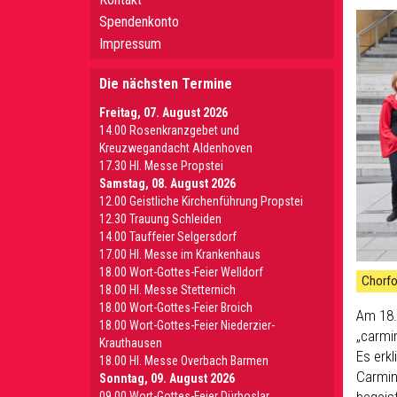
Spendenkonto
Impressum
Die nächsten Termine
Freitag, 07. August 2026
14.00 Rosenkranzgebet und
Kreuzwegandacht Aldenhoven
17.30 Hl. Messe Propstei
Samstag, 08. August 2026
12.00 Geistliche Kirchenführung Propstei
12.30 Trauung Schleiden
14.00 Tauffeier Selgersdorf
17.00 Hl. Messe im Krankenhaus
18.00 Wort-Gottes-Feier Welldorf
Chorfo
18.00 Hl. Messe Stetternich
18.00 Wort-Gottes-Feier Broich
Am 18.
18.00 Wort-Gottes-Feier Niederzier-
„carmi
Krauthausen
Es erk
18.00 Hl. Messe Overbach Barmen
Carmin
Sonntag, 09. August 2026
begeis
09.00 Wort-Gottes-Feier Dürboslar