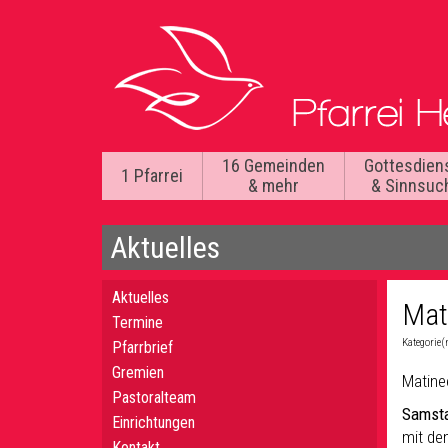
16 Gemeinden
Gottesdien
1 Pfarrei
& mehr
& Sinnsuc
Aktuelles
Aktuelles
Mat
Termine
Kategorie(
Pfarrbrief
Gremien
Matinee
Pastoralteam
Samsta
Einrichtungen
mit de
Kontakt