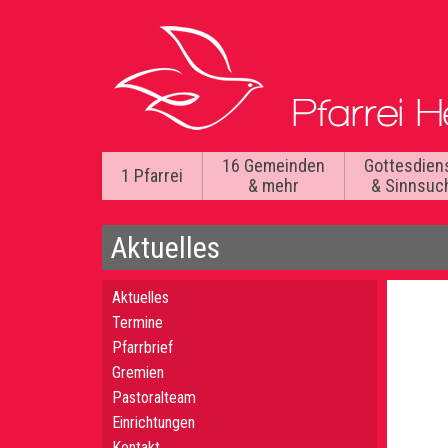
16 Gemeinden
Gottesdien
1 Pfarrei
& mehr
& Sinnsuc
Aktuelles
Aktuelles
Termine
Pfarrbrief
Gremien
Pastoralteam
Einrichtungen
Kontakt