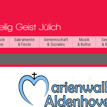
ste
Sakramente
Gemeinschaft
Musik
Se
he
& Feste
& Soziales
& Kultur
& 