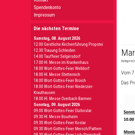
Spendenkonto
Impressum
Die nächsten Termine
Samstag, 08. August 2026
12.00 Geistliche Kirchenführung Propstei
Mar
12.30 Trauung Schleiden
14.00 Tauffeier Selgersdorf
Kategorie(
17.00 Hl. Messe im Krankenhaus
18.00 Wort-Gottes-Feier Welldorf
Vom 7.
18.00 Hl. Messe Stetternich
18.00 Wort-Gottes-Feier Broich
Das Pr
18.00 Wort-Gottes-Feier Niederzier-
Krauthausen
18.00 Hl. Messe Overbach Barmen
Sonntag, 09. August 2026
09.00 Wort-Gottes-Feier Dürboslar
09.30 HI. Messe Bourheim
09.30 Wort-Gottes-Feier Koslar
09.30 Wort-Gottes-Feier Mersch/Pattern
09.30 Wort-Gottes-Feier Lich-Steinstraß