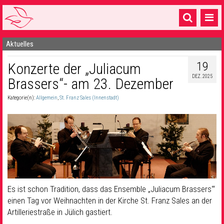
Aktuelles
Startseite
19
Konzerte der „Juliacum
1 Pfarrei
DEZ. 2025
Brassers“- am 23. Dezember
16 Gemeinden & mehr
Kategorie(n):
Allgemein
,
St. Franz Sales (Innenstadt)
Gottesdienste & Sinnsuche
Sakramente & Feste
Gemeinschaft & Soziales
Musik
& Kultur
Seelsorge & Kontakt
Es ist schon Tradition, dass das Ensemble „Juliacum Brassers“‘
einen Tag vor Weihnachten in der Kirche St. Franz Sales an der
Artilleriestraße in Jülich gastiert.