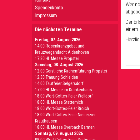
Wer no
Spendenkonto
abgebe
Impressum
Der Erl
einem 
Die nächsten Termine
Herzli
Freitag, 07. August 2026
14.00 Rosenkranzgebet und
Kreuzwegandacht Aldenhoven
17.30 Hl. Messe Propstei
Samstag, 08. August 2026
12.00 Geistliche Kirchenführung Propstei
12.30 Trauung Schleiden
14.00 Tauffeier Selgersdorf
17.00 Hl. Messe im Krankenhaus
18.00 Wort-Gottes-Feier Welldorf
18.00 Hl. Messe Stetternich
18.00 Wort-Gottes-Feier Broich
18.00 Wort-Gottes-Feier Niederzier-
Krauthausen
18.00 Hl. Messe Overbach Barmen
Sonntag, 09. August 2026
09.00 Wort-Gottes-Feier Dürboslar