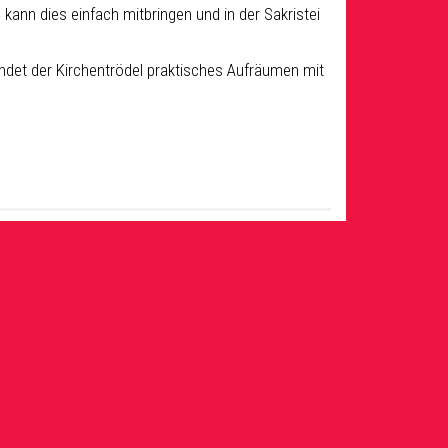
, kann
dies einfach
mitbringen
und in der Sakris
tei
indet
der Kirchentrödel praktisches Aufräumen
mit