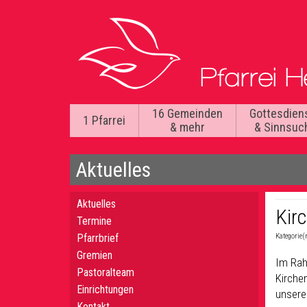
16 Gemeinden
Gottesdien
1 Pfarrei
& mehr
& Sinnsuc
Aktuelles
Aktuelles
Kir
Termine
Pfarrbrief
Kategorie(
Gremien
Im Rah
Pastoralteam
Kirche
Einrichtungen
unsere
Kontakt