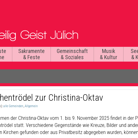
ste
Sakramente
Gemeinschaft
Musik
Se
he
& Feste
& Soziales
& Kultur
& 
chentrödel zur Christina-Oktav
n):
alle Gemeinden
,
Allgemein
men der Christina-Oktav vom
1. bis 9. November 2025 findet in der
P
ntrödel statt. Verschiedene Gegen
stände wie Kreuze, Bilder und and
n Kirchen gefunden oder aus
Privatbesitz abgegeben wurden, könne