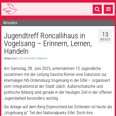
Aktuelles
Startseite
13
Jugendtreff Roncallihaus in
1 Pfarrei
SEP. 2025
Vogelsang – Erinnern, Lernen,
16 Gemeinden & mehr
Handeln
Gottesdienste & Sinnsuche
Kategorie(n):
alle Gemeinden
,
Allgemein
Sakramente & Feste
Am Samstag, 28. Juni 2025, unternahmen 15 Jugendliche
zusammen mit der Leitung Sascha Römer eine Exkursion zur
Gemeinschaft & Soziales
ehemaligen NS-Ordensburg Vogelsang in der Eifel – organisiert
vom Integrationsrat der Stadt Jülich. Außerschulische und
Musik
& Kultur
politische Bildung sind gerade in der heutigen Zeit in der offenen
Seelsorge & Kontakt
Jugendarbeit besonders wichtig.
Die Anlage auf dem Berg Erpenscheid bei Schleiden ist heute als
„Vogelsang ip“ Teil des Nationalparks Eifel. Doch ihre