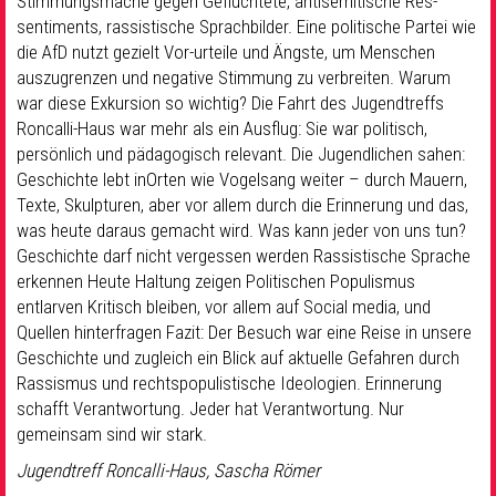
Stimmungsmache gegen Geflüchtete, antisemitische Res-
sentiments, rassistische Sprachbilder. Eine politische Partei wie
die AfD nutzt gezielt Vor-urteile und Ängste, um Menschen
auszugrenzen und negative Stimmung zu verbreiten. Warum
war diese Exkursion so wichtig? Die Fahrt des Jugendtreffs
Roncalli-Haus war mehr als ein Ausflug: Sie war politisch,
persönlich und pädagogisch relevant. Die Jugendlichen sahen:
Geschichte lebt inOrten wie Vogelsang weiter – durch Mauern,
Texte, Skulpturen, aber vor allem durch die Erinnerung und das,
was heute daraus gemacht wird. Was kann jeder von uns tun?
Geschichte darf nicht vergessen werden Rassistische Sprache
erkennen Heute Haltung zeigen Politischen Populismus
entlarven Kritisch bleiben, vor allem auf Social media, und
Quellen hinterfragen Fazit: Der Besuch war eine Reise in unsere
Geschichte und zugleich ein Blick auf aktuelle Gefahren durch
Rassismus und rechtspopulistische Ideologien. Erinnerung
schafft Verantwortung. Jeder hat Verantwortung. Nur
gemeinsam sind wir stark.
Jugendtreff Roncalli-Haus, Sascha Römer