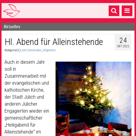
Aktuelles
Startseite
24
Hl. Abend für Alleinstehende
1 Pfarrei
OKT. 2025
Kategorie(n):
alle Gemeinden
,
Allgemein
16 Gemeinden & mehr
Auch in diesem Jahr
Gottesdienste & Sinnsuche
soll in
Zusammenarbeit mit
Sakramente & Feste
der evangelischen und
Gemeinschaft & Soziales
katholischen Kirche,
der Stadt Jülich und
Musik
& Kultur
anderen Jülicher
Engagierten wieder ein
Seelsorge & Kontakt
gemeinschaftlicher
„Heiligabend für
Alleinstehende“ im