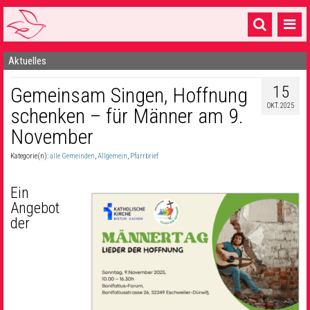
Aktuelles
Startseite
15
Gemeinsam Singen, Hoffnung
1 Pfarrei
OKT. 2025
schenken – für Männer am 9.
16 Gemeinden & mehr
November
Gottesdienste & Sinnsuche
Kategorie(n):
alle Gemeinden
,
Allgemein
,
Pfarrbrief
Sakramente & Feste
Ein
Gemeinschaft & Soziales
Angebot
der
Musik
& Kultur
Seelsorge & Kontakt