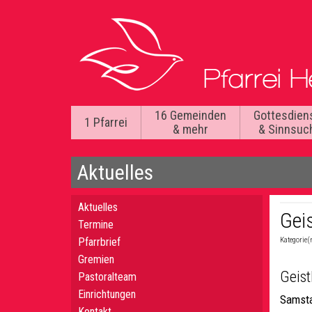
16 Gemeinden
Gottesdien
1 Pfarrei
& mehr
& Sinnsuc
Aktuelles
Aktuelles
Gei
Termine
Pfarrbrief
Kategorie(
Gremien
Geist
Pastoralteam
Einrichtungen
Samsta
Kontakt