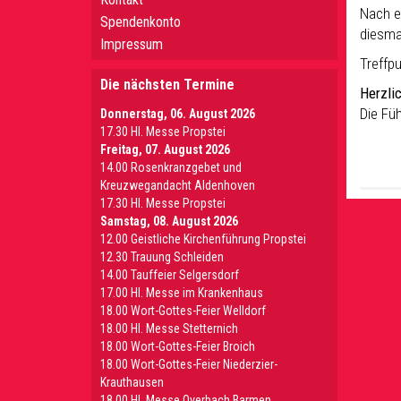
Nach e
Spendenkonto
diesma
Impressum
Treffp
Die nächsten Termine
Herzlic
Die Füh
Donnerstag, 06. August 2026
17.30 Hl. Messe Propstei
Freitag, 07. August 2026
14.00 Rosenkranzgebet und
Kreuzwegandacht Aldenhoven
17.30 Hl. Messe Propstei
Samstag, 08. August 2026
12.00 Geistliche Kirchenführung Propstei
12.30 Trauung Schleiden
14.00 Tauffeier Selgersdorf
17.00 Hl. Messe im Krankenhaus
18.00 Wort-Gottes-Feier Welldorf
18.00 Hl. Messe Stetternich
18.00 Wort-Gottes-Feier Broich
18.00 Wort-Gottes-Feier Niederzier-
Krauthausen
18.00 Hl. Messe Overbach Barmen