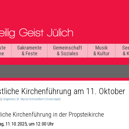
ste
Sakramente
Gemeinschaft
Musik
Se
he
& Feste
& Soziales
& Kultur
& 
stliche Kirchenführung am 11. Oktober
n):
Allgemein
,
St. Mariä Himmelfahrt (Innenstadt)
liche Kirchenführung
in der Propsteikirche
g, 11.10.2025, um 12.00 Uhr