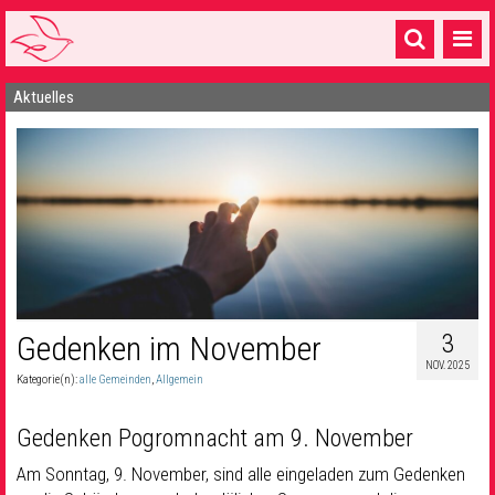
Aktuelles
Startseite
1 Pfarrei
16 Gemeinden & mehr
Gottesdienste & Sinnsuche
Sakramente & Feste
Gemeinschaft & Soziales
3
Gedenken im November
NOV. 2025
Musik
& Kultur
Kategorie(n):
alle Gemeinden
,
Allgemein
Seelsorge & Kontakt
Gedenken Pogromnacht am 9. November
Am Sonntag, 9. November, sind alle eingeladen zum Gedenken