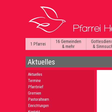
16 Gemeinden
Gottesdien
1 Pfarrei
& mehr
& Sinnsuc
Aktuelles
Aktuelles
Termine
Pfarrbrief
Gremien
Pastoralteam
Einrichtungen
Kontakt