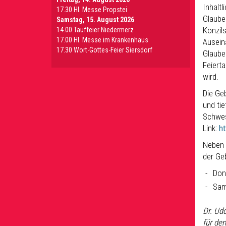
Inhalt
17.30 Hl. Messe Propstei
Glaube
Samstag, 15. August 2026
Konzil
14.00 Tauffeier Niedermerz
17.00 Hl. Messe im Krankenhaus
Ausein
17.30 Wort-Gottes-Feier Siersdorf
Glaube
Feiert
wird.
Die Ge
und ti
Schwes
Link:
h
Neben 
der Ge
Don
Sam
Dr. Ud
für de