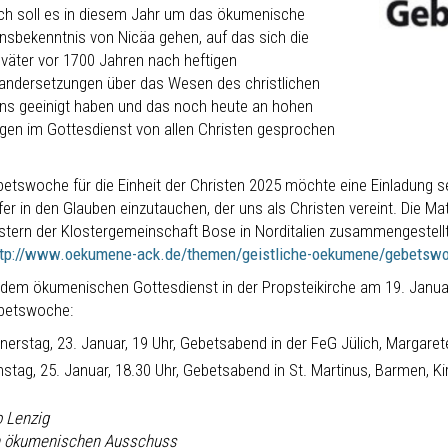
lich soll es in diesem Jahr um das ökumenische
nsbekenntnis von Nicäa gehen, auf das sich die
sväter vor 1700 Jahren nach heftigen
andersetzungen über das Wesen des christlichen
ns geeinigt haben und das noch heute an hohen
agen im Gottesdienst von allen Christen gesprochen
betswoche für die Einheit der Christen 2025 möchte eine Einladung 
efer in den Glauben einzutauchen, der uns als Christen vereint. Die 
tern der Klostergemeinschaft Bose in Norditalien zusammengestell
ttp://www.oekumene-ack.de/themen/geistliche-oekumene/gebetsw
dem ökumenischen Gottesdienst in der Propsteikirche am 19. Janua
betswoche:
nerstag, 23. Januar, 19 Uhr, Gebetsabend in der FeG Jülich, Margarete
stag, 25. Januar, 18.30 Uhr, Gebetsabend in St. Martinus, Barmen, Kir
o Lenzig
n ökumenischen Ausschuss