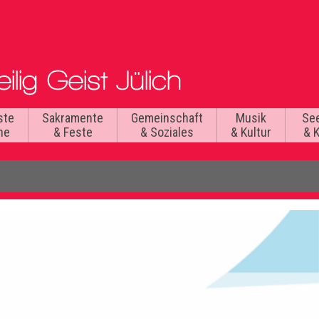
ste
Sakramente
Gemeinschaft
Musik
Se
he
& Feste
& Soziales
& Kultur
& 