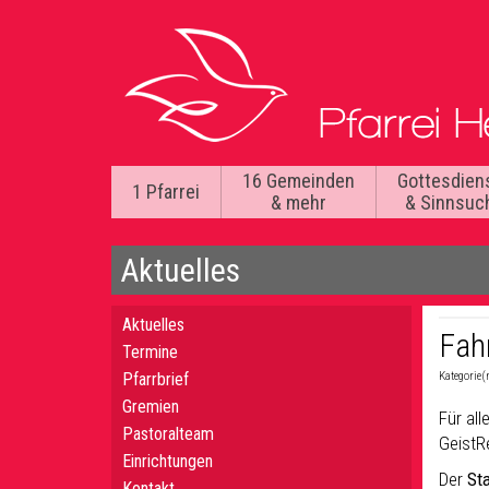
16 Gemeinden
Gottesdien
1 Pfarrei
& mehr
& Sinnsuc
Aktuelles
Aktuelles
Fah
Termine
Pfarrbrief
Kategorie(
Gremien
Für al
Pastoralteam
GeistR
Einrichtungen
Der
Sta
Kontakt