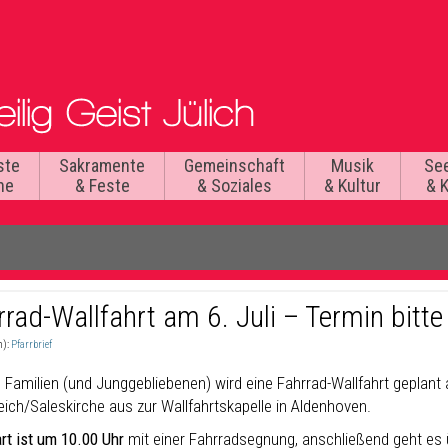
ste
Sakramente
Gemeinschaft
Musik
Se
he
& Feste
& Soziales
& Kultur
& 
rrad-Wallfahrt am 6. Juli – Termin bitt
n):
Pfarrbrief
le Familien (und Junggebliebenen) wird eine Fahrrad-Wallfahrt geplan
eich/Saleskirche aus zur Wallfahrtskapelle in Aldenhoven.
rt ist um 10.00 Uhr
mit einer Fahrradsegnung, anschließend geht es ü