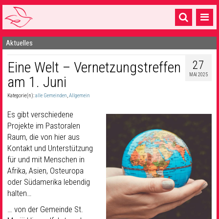
Aktuelles
Startseite
27
Eine Welt – Vernetzungstreffen
1 Pfarrei
MAI 2025
am 1. Juni
16 Gemeinden & mehr
Kategorie(n):
alle Gemeinden
,
Allgemein
Gottesdienste & Sinnsuche
Es gibt verschiedene
Sakramente & Feste
Projekte im Pastoralen
Raum, die von hier aus
Gemeinschaft & Soziales
Kontakt und Unterstützung
für und mit Menschen in
Musik
& Kultur
Afrika, Asien, Osteuropa
oder Südamerika lebendig
Seelsorge & Kontakt
halten…
… von der Gemeinde St.