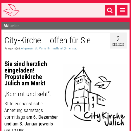
Aktuelles
Startseite
2
City-Kirche – offen für Sie
1 Pfarrei
DEZ. 2025
Kategorie(n):
Allgemein
,
St. Mariä Himmelfahrt (Innenstadt)
16 Gemeinden & mehr
Gottesdienste & Sinnsuche
Sie sind herzlich
eingeladen!
Sakramente & Feste
Propsteikirche
Jülich am Markt
Gemeinschaft & Soziales
„Kommt und seht“.
Musik
& Kultur
Stille eucharistische
Anbetung samstags
Seelsorge & Kontakt
vormittags
am 6. Dezember
und am 3. Januar jeweils
um 12 Uhr