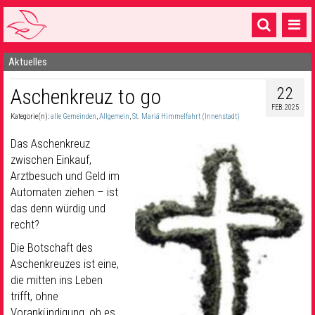
Aktuelles
Startseite
22
Aschenkreuz to go
1 Pfarrei
FEB. 2025
Kategorie(n):
alle Gemeinden
,
Allgemein
,
St. Mariä Himmelfahrt (Innenstadt)
16 Gemeinden & mehr
Das Aschenkreuz
Gottesdienste & Sinnsuche
zwischen Einkauf,
Arztbesuch und Geld im
Sakramente & Feste
Automaten ziehen – ist
Gemeinschaft & Soziales
das denn würdig und
recht?
Musik
& Kultur
Die Botschaft des
Aschenkreuzes ist eine,
Seelsorge & Kontakt
die mitten ins Leben
trifft, ohne
Vorankündigung, ob es