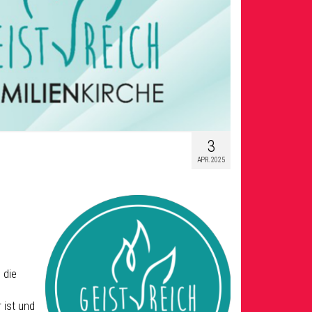
3
APR. 2025
 die
 ist und