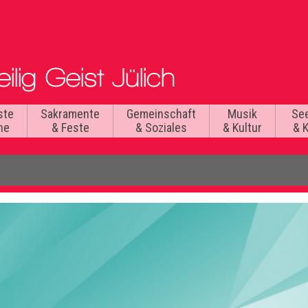
ste
Sakramente
Gemeinschaft
Musik
Se
he
& Feste
& Soziales
& Kultur
& 