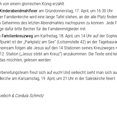
h von einem glorreichen König erzählt.
Kinderabendmahlfeier
am Gründonnerstag, 17. April, um 16.30 Uhr:
er Familienkirche wird eine lange Tafel stehen, an der alle Platz finde
 Geheimnis des letzten Abendmahles nachspüren zu können. Jede F
ge dafür bitte Becher für die Familienmitglieder mit.
m
Familienkreuzweg
am Karfreitag, 18. April, um 14 Uhr auf der Soph
ffpunkt ist der „Parkplatz am See“ (Lotsenstelle 42) an der Tagebau
einsam folgen alle Jesus auf den 14 Stationen seines Kreuzweges na
 12. Station („Jesus stirbt am Kreuz“) anzukommen. Die Texte sind k
 das möchten, gelesen werden.
bereitungsteam freut sich auf euch! Und vielleicht sieht man sich au
irche am Karsamstag, 19. April, um 21 Uhr in der Saleskirche feiert.
Liebich & Cordula Schmitz