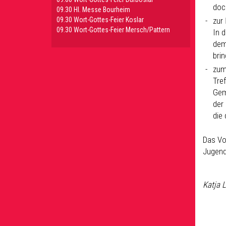
doc
09.30 HI. Messe Bourheim
zur
09.30 Wort-Gottes-Feier Koslar
09.30 Wort-Gottes-Feier Mersch/Pattern
In d
dem
brin
zu
Tre
Gem
der
die
Das Vor
Jugendk
Katja 