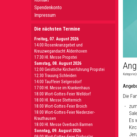
Spendenkonto
Impressum
Die nächsten Termine
Freitag, 07. August 2026
14.00 Rosenkranzgebet und
Kreuzwegandacht Aldenhoven
17.30 Hl. Messe Propstei
Ang
Samstag, 08. August 2026
12.00 Geistliche Kirchenführung Propstei
Kategorie(
12.30 Trauung Schleiden
14.00 Tauffeier Selgersdorf
Angebo
17.00 Hl. Messe im Krankenhaus
18.00 Wort-Gottes-Feier Welldorf
Die Fam
18.00 Hl. Messe Stetternich
zu
18.00 Wort-Gottes-Feier Broich
18.00 Wort-Gottes-Feier Niederzier-
Sale
Krauthausen
Es 
18.00 Hl. Messe Overbach Barmen
Kir
Sonntag, 09. August 2026
Jer
09.00 Wort-Gottes-Feier Dürboslar