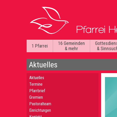
16 Gemeinden
Gottesdien
1 Pfarrei
& mehr
& Sinnsuc
Aktuelles
Aktuelles
Termine
Pfarrbrief
Gremien
Pastoralteam
Einrichtungen
Kontakt