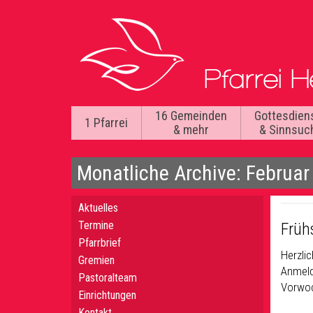
16 Gemeinden
Gottesdien
1 Pfarrei
& mehr
& Sinnsuc
Monatliche Archive: Februar
Aktuelles
Termine
Frühs
Pfarrbrief
Herzlic
Gremien
Anmeld
Pastoralteam
Vorwoc
Einrichtungen
Kontakt