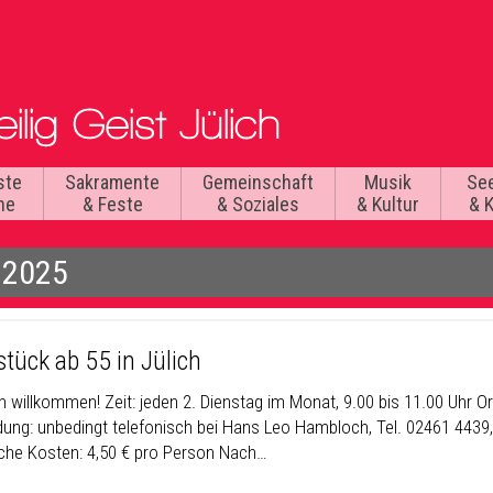
ste
Sakramente
Gemeinschaft
Musik
Se
he
& Feste
& Soziales
& Kultur
& 
 2025
tück ab 55 in Jülich
h willkommen! Zeit: jeden 2. Dienstag im Monat, 9.00 bis 11.00 Uhr Or
ung: unbedingt telefonisch bei Hans Leo Hambloch, Tel. 02461 4439,
he Kosten: 4,50 € pro Person Nach…