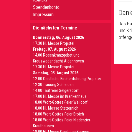
Spendenkonto
Dank
Impressum
Das Pa
Die nächsten Termine
und Kri
offeng
Donnerstag, 06. August 2026
17.30 Hl. Messe Propstei
Freitag, 07. August 2026
14.00 Rosenkranzgebet und
Kreuzwegandacht Aldenhoven
17.30 Hl. Messe Propstei
Samstag, 08. August 2026
12.00 Geistliche Kirchenführung Propstei
12.30 Trauung Schleiden
14.00 Tauffeier Selgersdorf
17.00 Hl. Messe im Krankenhaus
18.00 Wort-Gottes-Feier Welldorf
18.00 Hl. Messe Stetternich
18.00 Wort-Gottes-Feier Broich
18.00 Wort-Gottes-Feier Niederzier-
Krauthausen
18.00 Hl. Messe Overbach Barmen