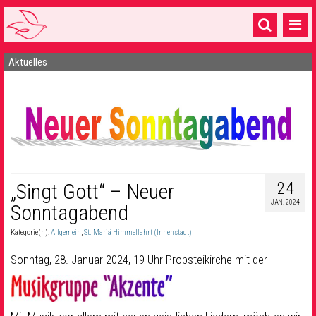
Aktuelles
Startseite
1 Pfarrei
16 Gemeinden & mehr
Gottesdienste & Sinnsuche
Sakramente & Feste
24
„Singt Gott“ – Neuer
JAN. 2024
Sonntagabend
Gemeinschaft & Soziales
Kategorie(n):
Allgemein
,
St. Mariä Himmelfahrt (Innenstadt)
Musik
& Kultur
Sonntag, 28. Januar 2024, 19 Uhr Propsteikirche mit der
Seelsorge & Kontakt