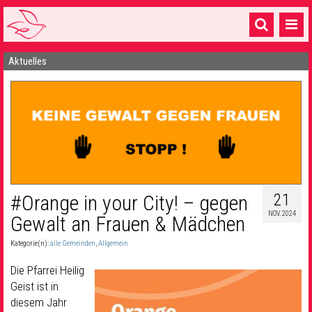
Aktuelles
Startseite
1 Pfarrei
16 Gemeinden & mehr
Gottesdienste & Sinnsuche
Sakramente & Feste
21
#Orange in your City! – gegen
Gemeinschaft & Soziales
NOV. 2024
Gewalt an Frauen & Mädchen
Musik
& Kultur
Kategorie(n):
alle Gemeinden
,
Allgemein
Seelsorge & Kontakt
Die Pfarrei Heilig
Geist ist in
diesem Jahr