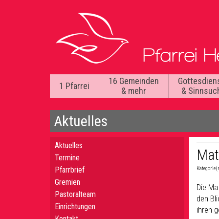
16 Gemeinden
Gottesdien
1 Pfarrei
& mehr
& Sinnsuc
Aktuelles
Aktuelles
Mat
Termine
Pfarrbrief
Kategorie(
Gremien
Die Mat
Pastoralteam
den Bl
Einrichtungen
ihren 
Kontakt