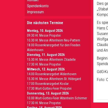
Dies g
Spendenkonto
„Staba
Impressum
Kompon
Es spie
Die nächsten Termine
Hans O
Montag, 10. August 2026
Susann
09.30 Hl. Messe Propstei
Wolfga
10.30 Hl. Messe Altenheim Neu-Pattern
Claudi
18.00 Rosenkranzgebet für den Frieden
und An
Aldenhoven
Dienstag, 11. August 2026
Beginn 
15.30 Hl. Messe Altenheim Zitadelle
Spende
17.30 Hl. Messe Propstei
Mittwoch, 12. August 2026
GdG-Ka
14.00 Rosenkranzgebet Aldenhoven
15.30 Hl. Messe Altenheim St. Hildegard
Foto: 
17.00 Rosenkranzgebet Koslar
17.30 Wort-Gottes-Feier Propstei
Donnerstag, 13. August 2026
10.00 Wort-Gottes-Feier Altenheim Schirmer
17.30 Hl. Messe Propstei
Freitag, 14. August 2026