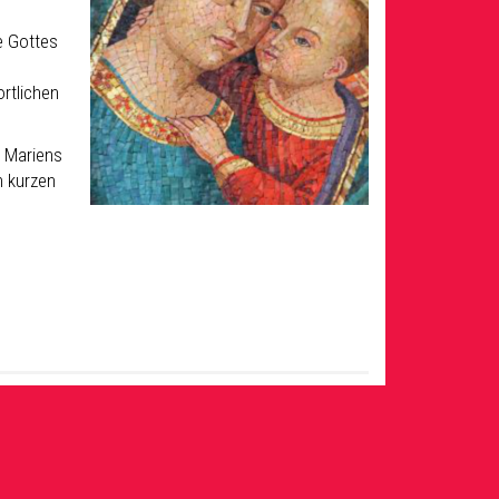
e Gottes
rtlichen
e Mariens
m kurzen