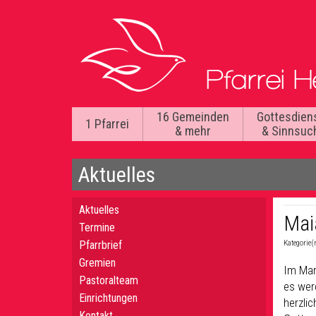
16 Gemeinden
Gottesdien
1 Pfarrei
& mehr
& Sinnsuc
Aktuelles
Aktuelles
Mai
Termine
Pfarrbrief
Kategorie(
Gremien
Im Mar
Pastoralteam
es wer
Einrichtungen
herzli
Kontakt