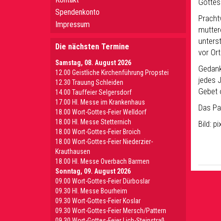
Gottes
Spendenkonto
Pracht
Impressum
mutter
unters
Die nächsten Termine
vor Or
Samstag, 08. August 2026
Gedankt
12.00 Geistliche Kirchenführung Propstei
jedes J
12.30 Trauung Schleiden
Gebet 
14.00 Tauffeier Selgersdorf
17.00 Hl. Messe im Krankenhaus
Das Pa
18.00 Wort-Gottes-Feier Welldorf
18.00 Hl. Messe Stetternich
Bild: 
18.00 Wort-Gottes-Feier Broich
18.00 Wort-Gottes-Feier Niederzier-
Krauthausen
18.00 Hl. Messe Overbach Barmen
Sonntag, 09. August 2026
09.00 Wort-Gottes-Feier Dürboslar
09.30 HI. Messe Bourheim
09.30 Wort-Gottes-Feier Koslar
09.30 Wort-Gottes-Feier Mersch/Pattern
09.30 Wort-Gottes-Feier Lich-Steinstraß