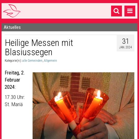
Aktuelles
Startseite
31
Heilige Messen mit
1 Pfarrei
JAN. 2024
Blasiussegen
16 Gemeinden & mehr
Kategorie(n):
alle Gemeinden
,
Allgemein
Gottesdienste & Sinnsuche
Freitag, 2.
Sakramente & Feste
Februar
2024:
Gemeinschaft & Soziales
17.30 Uhr:
St. Mariä
Musik
& Kultur
Seelsorge & Kontakt