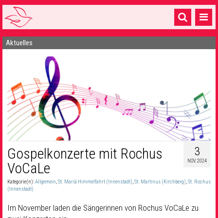
Aktuelles
Startseite
1 Pfarrei
16 Gemeinden & mehr
Gottesdienste & Sinnsuche
Sakramente & Feste
Gemeinschaft & Soziales
3
Gospelkonzerte mit Rochus
NOV. 2024
Musik
& Kultur
VoCaLe
Kategorie(n):
Allgemein
,
St. Mariä Himmelfahrt (Innenstadt)
,
St. Martinus (Kirchberg)
,
St. Rochus
Seelsorge & Kontakt
(Innenstadt)
Im November laden die Sängerinnen von Rochus VoCaLe zu