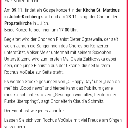
zwei Konzerten ein.
Am
09.11.
findet ein Gospelkonzert in der
Kirche St. Martinus
in Jülich-Kirchberg
statt und am
23.11.
singt der Chor in der
Propsteikirche
in Jülich.
Beide Konzerte beginnen um
17.00 Uhr
.
Begleitet wird der Chor von Pianist Dieter Ogrzewalla, der seit
vielen Jahren die Sängerinnen des Chores bei Konzerten
unterstützt, Volker Meier untermalt mit seinem Saxophon.
Unterstützend wird zum ersten Mal Olesia Zaklikovska dabei
sein, eine junge Pianistin aus der Ukraine, die seit kurzem
Rochus VoCaLe zur Seite steht.
Es werden Stücke gesungen von „O Happy Day“ über „Lean on
me“ bis „Good news“ und hierbei kann das Publikum gerne
musikalisch unterstützen. „Gesungen wird alles, bei dem der
Funke überspringt“, sagt Chorleiterin Claudia Schmitz.
Der Eintritt ist wie jedes Jahr frei.
Lassen Sie sich von Rochus VoCaLe mit viel Freude am Singen
verzaubern.