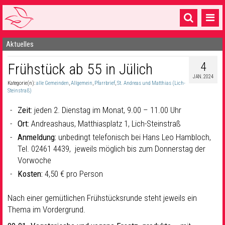
Aktuelles
Startseite
4
Frühstück ab 55 in Jülich
1 Pfarrei
JAN. 2024
Kategorie(n):
alle Gemeinden
,
Allgemein
,
Pfarrbrief
,
St. Andreas und Matthias (Lich-
16 Gemeinden & mehr
Steinstraß)
Gottesdienste & Sinnsuche
Zeit:
jeden 2. Dienstag im Monat, 9.00 – 11.00 Uhr
Ort:
Andreashaus, Matthiasplatz 1, Lich-Steinstraß
Sakramente & Feste
Anmeldung:
unbedingt telefonisch bei Hans Leo Hambloch,
Gemeinschaft & Soziales
Tel. 02461 4439, jeweils möglich bis zum Donnerstag der
Vorwoche
Musik
& Kultur
Kosten:
4,50 € pro Person
Seelsorge & Kontakt
Nach einer gemütlichen Frühstücksrunde steht jeweils ein
Thema im Vordergrund.