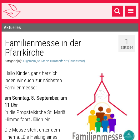
Aktuelles
Startseite
1
Familienmesse in der
1 Pfarrei
SEP. 2024
Pfarrkirche
16 Gemeinden & mehr
Kategorie(n):
Allgemein
,
St. Mariä Himmelfahrt (Innenstadt)
Gottesdienste & Sinnsuche
Hallo Kinder, ganz herzlich
Sakramente & Feste
laden wir euch zur nächsten
Familienmesse:
Gemeinschaft & Soziales
am Sonntag, 8. September, um
11 Uhr
Musik
& Kultur
in die Propsteikirche St. Mariä
Seelsorge & Kontakt
Himmelfahrt Jülich ein.
Die Messe steht unter dem
Thema: „Die Heilung eines