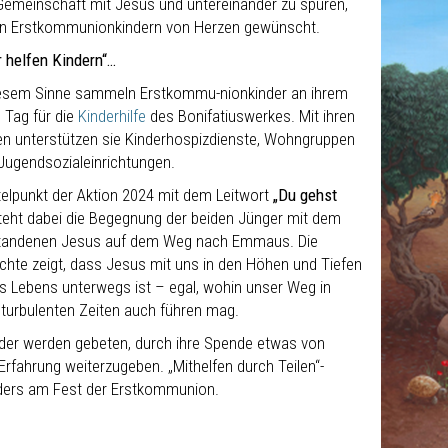
Gemeinschaft mit Jesus und untereinander zu spüren,
len Erstkommunionkindern von Herzen gewünscht.
r helfen Kindern“…
iesem Sinne sammeln Erstkommu-nionkinder an ihrem
 Tag für die
Kinderhilfe
des Bonifatiuswerkes. Mit ihren
n unterstützen sie Kinderhospizdienste, Wohngruppen
Jugendsozialeinrichtungen.
telpunkt der Aktion 2024 mit dem Leitwort
„Du gehst
teht dabei die Begegnung der beiden Jünger mit dem
tandenen Jesus auf dem Weg nach Emmaus. Die
chte zeigt, dass Jesus mit uns in den Höhen und Tiefen
s Lebens unterwegs ist – egal, wohin unser Weg in
 turbulenten Zeiten auch führen mag.
nder werden gebeten, durch ihre Spende etwas von
Erfahrung weiterzugeben. „Mithelfen durch Teilen“-
ers am Fest der Erstkommunion.