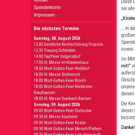
Diese 
Spendenkonto
sei al
Impressum
„Kinde
… in d
Die nächsten Termine
großen
Samstag, 08. August 2026
Spende
12.00 Geistliche Kirchenführung Propstei
sowie 
12.30 Trauung Schleiden
14.00 Tauffeier Selgersdorf
Im Mit
17.00 Hl. Messe im Krankenhaus
mit!“
s
18.00 Wort-Gottes-Feier Welldorf
aufers
18.00 Hl. Messe Stetternich
Geschi
18.00 Wort-Gottes-Feier Broich
unsere
18.00 Wort-Gottes-Feier Niederzier-
Krauthausen
diesen
18.00 Hl. Messe Overbach Barmen
Die Ki
Sonntag, 09. August 2026
dieser 
09.00 Wort-Gottes-Feier Dürboslar
09.30 HI. Messe Bourheim
besond
09.30 Wort-Gottes-Feier Koslar
Danke!
09.30 Wort-Gottes-Feier Mersch/Pattern
09.30 Wort-Gottes-Feier Lich-Steinstraß