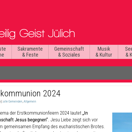
ste
Sakramente
Gemeinschaft
Musik
Se
he
& Feste
& Soziales
& Kultur
& 
tkommunion 2024
n):
alle Gemeinden
,
Allgemein
ema der Erstkommunionfeiern 2024 lautet
„In
schaft Jesus begegnen“.
Jesu Liebe zeigt sich vor
im gemeinsamen Empfang des eucharistischen Brotes.