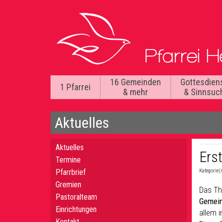
16 Gemeinden
Gottesdien
1 Pfarrei
& mehr
& Sinnsuc
Aktuelles
Aktuelles
Ers
Termine
Pfarrbrief
Kategorie(
Gremien
Das Th
Pastoralteam
Gemein
Einrichtungen
allem 
Kontakt