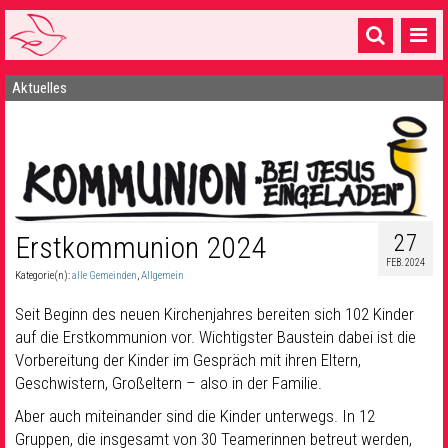
Aktuelles
Startseite
1 Pfarrei
16 Gemeinden & mehr
Gottesdienste & Sinnsuche
27
Erstkommunion 2024
Sakramente & Feste
FEB. 2024
Kategorie(n):
alle Gemeinden
,
Allgemein
Gemeinschaft & Soziales
Seit Beginn des neuen Kirchenjahres bereiten sich 102 Kinder
Musik
& Kultur
auf die Erstkommunion vor. Wichtigster Baustein dabei ist die
Vorbereitung der Kinder im Gespräch mit ihren Eltern,
Seelsorge & Kontakt
Geschwistern, Großeltern – also in der Familie.
Aber auch miteinander sind die Kinder unterwegs. In 12
Gruppen, die insgesamt von 30 Teamerinnen betreut werden,