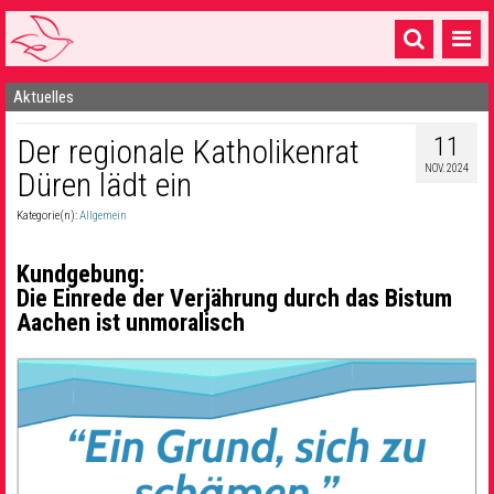
Aktuelles
Startseite
11
Der regionale Katholikenrat
1 Pfarrei
NOV. 2024
Düren lädt ein
16 Gemeinden & mehr
Kategorie(n):
Allgemein
Gottesdienste & Sinnsuche
Kundgebung:
Sakramente & Feste
Die Einrede der Verjährung durch das Bistum
Aachen ist unmoralisch
Gemeinschaft & Soziales
Musik
& Kultur
Seelsorge & Kontakt