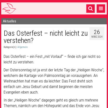
Aktuelles
Startseite
26
Das Osterfest – nicht leicht zu
1 Pfarrei
MÄRZ 2024
verstehen?
16 Gemeinden & mehr
Kategorie(n):
Allgemein
Gottesdienste & Sinnsuche
Das Osterfest – ein Fest „mit Vorlauf“ – finde ich gar nicht so
Sakramente & Feste
leicht zu verstehen.
Der Ostersonntag ist ja erst der letzte Tag der „Heiligen Woche“,
Gemeinschaft & Soziales
welchem die Kartage von Palmsonntag an vorausgehen. An
Weihnachten hat man es da leichter: Das Fest dreht sich
Musik
& Kultur
einfach um Jesu Geburt und damit beginnen die meisten
Seelsorge & Kontakt
Evangelien eben auch.
In der „Heiligen Woche“ dagegen geht es gleich um mehrere
Themen, nämlich um den Höhepunkt und das Ende von Jesu