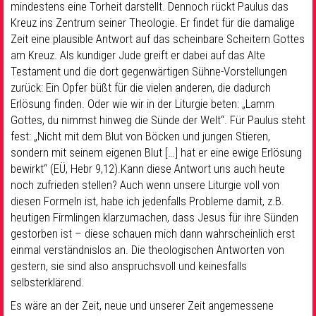
mindestens eine Torheit darstellt. Dennoch rückt Paulus das
Kreuz ins Zentrum seiner Theologie. Er findet für die damalige
Zeit eine plausible Antwort auf das scheinbare Scheitern Gottes
am Kreuz. Als kundiger Jude greift er dabei auf das Alte
Testament und die dort gegenwärtigen Sühne-Vorstellungen
zurück: Ein Opfer büßt für die vielen anderen, die dadurch
Erlösung finden. Oder wie wir in der Liturgie beten: „Lamm
Gottes, du nimmst hinweg die Sünde der Welt“. Für Paulus steht
fest: „Nicht mit dem Blut von Böcken und jungen Stieren,
sondern mit seinem eigenen Blut […] hat er eine ewige Erlösung
bewirkt“ (EÜ, Hebr 9,12).Kann diese Antwort uns auch heute
noch zufrieden stellen? Auch wenn unsere Liturgie voll von
diesen Formeln ist, habe ich jedenfalls Probleme damit, z.B.
heutigen Firmlingen klarzumachen, dass Jesus für ihre Sünden
gestorben ist – diese schauen mich dann wahrscheinlich erst
einmal verständnislos an. Die theologischen Antworten von
gestern, sie sind also anspruchsvoll und keinesfalls
selbsterklärend.
Es wäre an der Zeit, neue und unserer Zeit angemessene