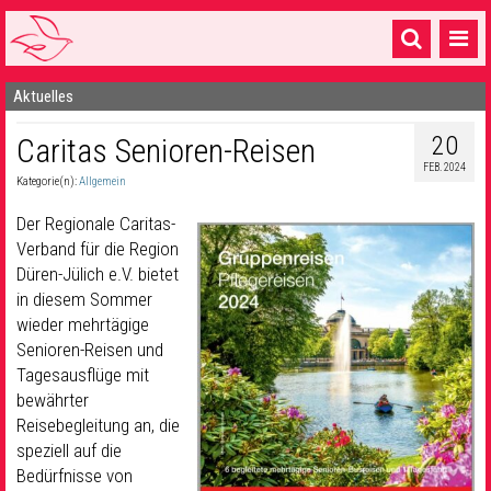
Aktuelles
Startseite
20
Caritas Senioren-Reisen
1 Pfarrei
FEB. 2024
Kategorie(n):
Allgemein
16 Gemeinden & mehr
Der Regionale Caritas-
Gottesdienste & Sinnsuche
Verband für die Region
Düren-Jülich e.V. bietet
Sakramente & Feste
in diesem Sommer
Gemeinschaft & Soziales
wieder mehrtägige
Senioren-Reisen und
Musik
& Kultur
Tagesausflüge mit
bewährter
Seelsorge & Kontakt
Reisebegleitung an, die
speziell auf die
Bedürfnisse von