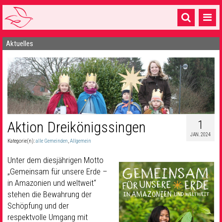
Aktuelles
Startseite
1 Pfarrei
16 Gemeinden & mehr
Gottesdienste & Sinnsuche
1
Aktion Dreikönigssingen
Sakramente & Feste
JAN. 2024
Kategorie(n):
alle Gemeinden
,
Allgemein
Gemeinschaft & Soziales
Unter dem diesjährigen Motto
Musik
& Kultur
„Gemeinsam für unsere Erde –
in Amazonien und weltweit“
Seelsorge & Kontakt
stehen die Bewahrung der
Schöpfung und der
respektvolle Umgang mit