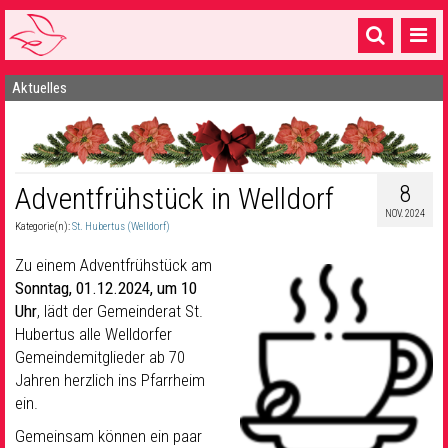
Aktuelles
Startseite
1 Pfarrei
16 Gemeinden & mehr
8
Adventfrühstück in Welldorf
Gottesdienste & Sinnsuche
NOV. 2024
Kategorie(n):
St. Hubertus (Welldorf)
Sakramente & Feste
Zu einem Adventfrühstück am
Sonntag, 01.12.2024, um 10
Gemeinschaft & Soziales
Uhr
, lädt der Gemeinderat St.
Hubertus alle Welldorfer
Musik
& Kultur
Gemeindemitglieder ab 70
Seelsorge & Kontakt
Jahren herzlich ins Pfarrheim
ein.
Gemeinsam können ein paar