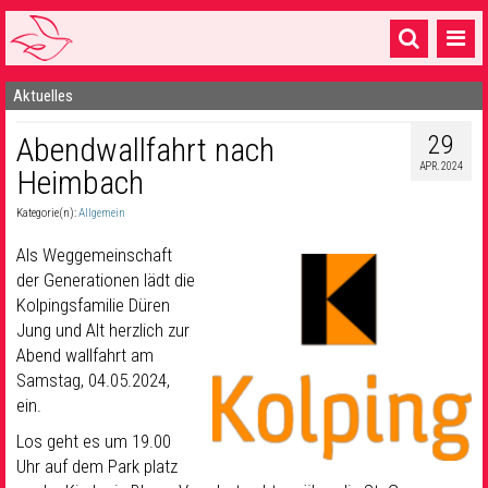
Aktuelles
Startseite
29
Abendwallfahrt nach
1 Pfarrei
APR. 2024
Heimbach
16 Gemeinden & mehr
Kategorie(n):
Allgemein
Gottesdienste & Sinnsuche
Als Weggemeinschaft
Sakramente & Feste
der Generationen lädt die
Kolpingsfamilie Düren
Gemeinschaft & Soziales
Jung und Alt herzlich zur
Abend wallfahrt am
Musik
& Kultur
Samstag, 04.05.2024,
ein.
Seelsorge & Kontakt
Los geht es um 19.00
Uhr auf dem Park platz