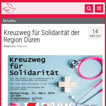
Aktuelles
Startseite
14
Kreuzweg für Solidarität der
1 Pfarrei
MÄRZ 2024
Region Düren
16 Gemeinden & mehr
Kategorie(n):
Allgemein
Gottesdienste & Sinnsuche
Sakramente & Feste
Gemeinschaft & Soziales
Musik
& Kultur
Seelsorge & Kontakt