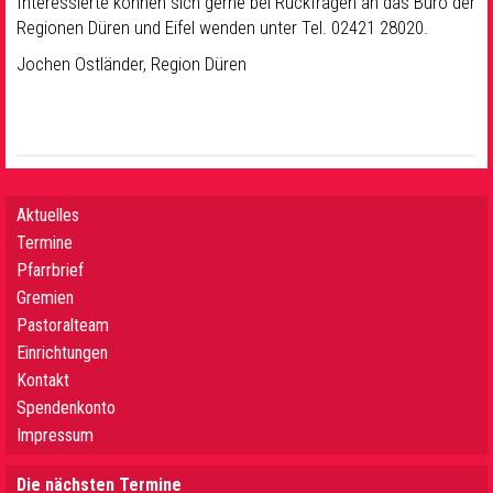
Interessierte können sich gerne bei Rückfragen an das Büro der
Regionen Düren und Eifel wenden unter Tel. 02421 28020.
Jochen Ostländer, Region Düren
Aktuelles
Termine
Pfarrbrief
Gremien
Pastoralteam
Einrichtungen
Kontakt
Spendenkonto
Impressum
Die nächsten Termine