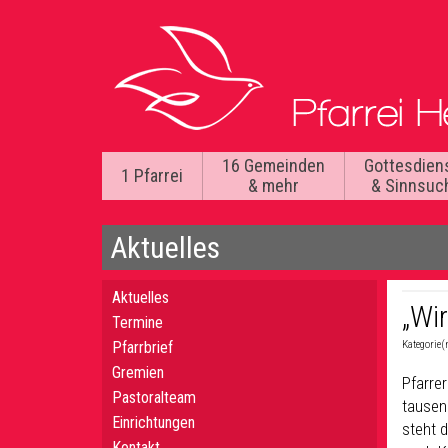
16 Gemeinden
Gottesdien
1 Pfarrei
& mehr
& Sinnsuc
Aktuelles
Aktuelles
„Wi
Termine
Pfarrbrief
Kategorie(
Gremien
Pfarrer
Pastoralteam
tausen
Einrichtungen
steht 
Kontakt