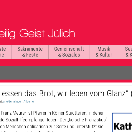
ste
Sakramente
Gemeinschaft
Musik
Se
he
& Feste
& Soziales
& Kultur
& 
r essen das Brot, wir leben vom Glanz“
n):
alle Gemeinden
,
Allgemein
 Franz Meurer ist Pfarrer in Kölner Stadtteilen, in denen
de Sozialhilfeempfänger leben. Der „kölsche Franziskus“
den Menschen solidarisch zur Seite und unterstützt sie