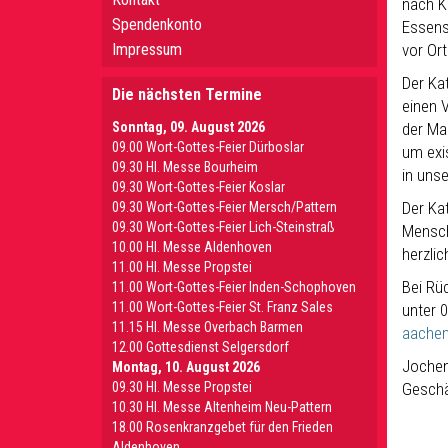
nach K
Spendenkonto
Essens
Impressum
vor Or
Der Ka
Die nächsten Termine
einen 
Sonntag, 09. August 2026
der Ma
09.00 Wort-Gottes-Feier Dürboslar
um exi
09.30 HI. Messe Bourheim
in unse
09.30 Wort-Gottes-Feier Koslar
Der Kat
09.30 Wort-Gottes-Feier Mersch/Pattern
09.30 Wort-Gottes-Feier Lich-Steinstraß
Mensch
10.00 Hl. Messe Aldenhoven
herzli
11.00 Hl. Messe Propstei
Bei Rü
11.00 Wort-Gottes-Feier Inden-Schophoven
11.00 Wort-Gottes-Feier St. Franz Sales
unter 
11.15 Hl. Messe Overbach Barmen
aachen
12.00 Gottesdienst Selgersdorf
Jochen
Montag, 10. August 2026
09.30 Hl. Messe Propstei
Geschä
10.30 Hl. Messe Altenheim Neu-Pattern
18.00 Rosenkranzgebet für den Frieden
Aldenhoven