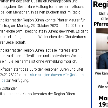
räften mit gezielten Qualifizierungsangeboten und
ausgaben. Seine klare Haltung formuliert er treffsicher
t bei den Menschen, in seinen Büchern und im Radio.
tholikenrat der Region Düren konnte Pfarrer Meurer für
Vortrag am Montag, 23. Oktober 2023, um 19.00 Uhr in
rienkirche (Am Hoeschplatz in Düren) gewinnen. Es geht
stentielle Fragen für das Weiterleben des Christentums
rer Gesellschaft.
holikenrat der Region Düren lädt alle interessierten
en zu diesem öffentlichen und kostenfreien Vortrag
ch ein. Die Teilnahme ist ohne Anmeldung möglich.
ckfragen steht das Büro der Regionen Düren und Eifel
02421-28020 oder
bistumsregion-dueren-eifel@bistum-
.de
zur Verfügung.
 Ostländer,
ftsführer des Katholikenrates der Region Düren