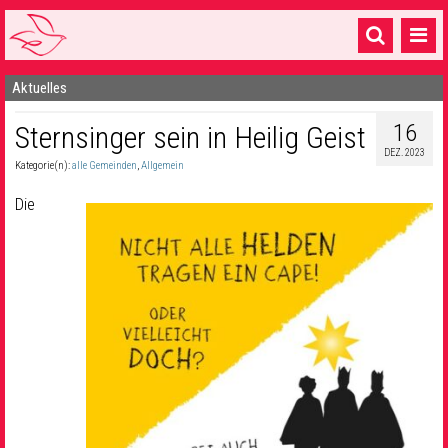
Aktuelles
Startseite
16
Sternsinger sein in Heilig Geist
1 Pfarrei
DEZ. 2023
Kategorie(n):
alle Gemeinden
,
Allgemein
16 Gemeinden & mehr
Die
Gottesdienste & Sinnsuche
Sakramente & Feste
Gemeinschaft & Soziales
Musik
& Kultur
Seelsorge & Kontakt