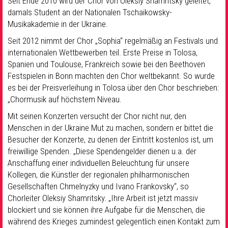
Seit Ende 2010 wird der Chor von Oleksiy Shamritsky geleitet,
damals Student an der Nationalen Tschaikowsky-
Musikakademie in der Ukraine.
Seit 2012 nimmt der Chor „Sophia“ regelmäßig an Festivals und
internationalen Wettbewerben teil. Erste Preise in Tolosa,
Spanien und Toulouse, Frankreich sowie bei den Beethoven
Festspielen in Bonn machten den Chor weltbekannt. So wurde
es bei der Preisverleihung in Tolosa über den Chor beschrieben:
„Chormusik auf höchstem Niveau.
Mit seinen Konzerten versucht der Chor nicht nur, den
Menschen in der Ukraine Mut zu machen, sondern er bittet die
Besucher der Konzerte, zu denen der Eintritt kostenlos ist, um
freiwillige Spenden. „Diese Spendengelder dienen u.a. der
Anschaffung einer individuellen Beleuchtung für unsere
Kollegen, die Künstler der regionalen philharmonischen
Gesellschaften Chmelnyzky und Ivano Frankovsky“, so
Chorleiter Oleksiy Shamritsky. „Ihre Arbeit ist jetzt massiv
blockiert und sie können ihre Aufgabe für die Menschen, die
während des Krieges zumindest gelegentlich einen Kontakt zum