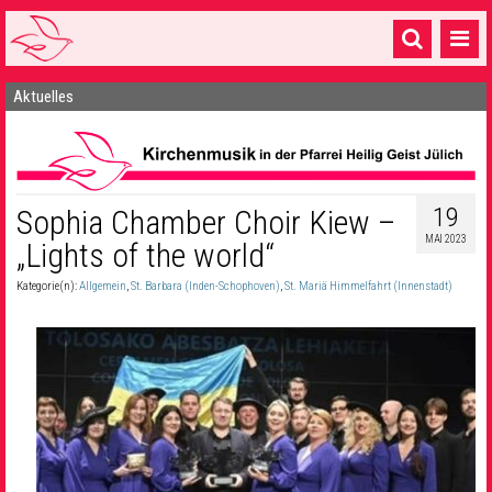
Aktuelles
Startseite
1 Pfarrei
16 Gemeinden & mehr
19
Sophia Chamber Choir Kiew –
Gottesdienste & Sinnsuche
MAI 2023
„Lights of the world“
Sakramente & Feste
Kategorie(n):
Allgemein
,
St. Barbara (Inden-Schophoven)
,
St. Mariä Himmelfahrt (Innenstadt)
Gemeinschaft & Soziales
Musik
& Kultur
Seelsorge & Kontakt