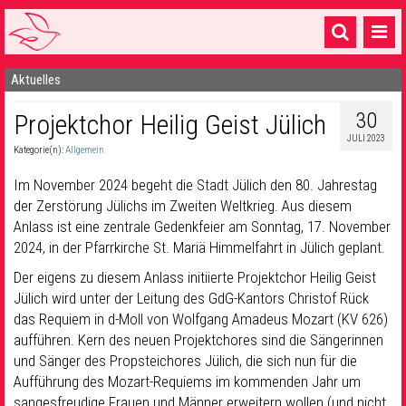
Aktuelles
Startseite
30
Projektchor Heilig Geist Jülich
1 Pfarrei
JULI 2023
Kategorie(n):
Allgemein
16 Gemeinden & mehr
Im November 2024 begeht die Stadt Jülich den 80. Jahrestag
Gottesdienste & Sinnsuche
der Zerstörung Jülichs im Zweiten Weltkrieg. Aus diesem
Anlass ist eine zentrale Gedenkfeier am Sonntag, 17. November
Sakramente & Feste
2024, in der Pfarrkirche St. Mariä Himmelfahrt in Jülich geplant.
Gemeinschaft & Soziales
Der eigens zu diesem Anlass initiierte Projektchor Heilig Geist
Jülich wird unter der Leitung des GdG-Kantors Christof Rück
Musik
& Kultur
das Requiem in d-Moll von Wolfgang Amadeus Mozart (KV 626)
aufführen. Kern des neuen Projektchores sind die Sängerinnen
Seelsorge & Kontakt
und Sänger des Propsteichores Jülich, die sich nun für die
Aufführung des Mozart-Requiems im kommenden Jahr um
sangesfreudige Frauen und Männer erweitern wollen (und nicht