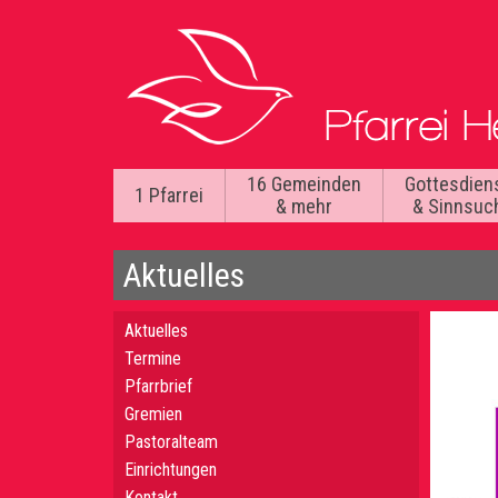
16 Gemeinden
Gottesdien
1 Pfarrei
& mehr
& Sinnsuc
Aktuelles
Aktuelles
Termine
Pfarrbrief
Gremien
Pastoralteam
Einrichtungen
Kontakt