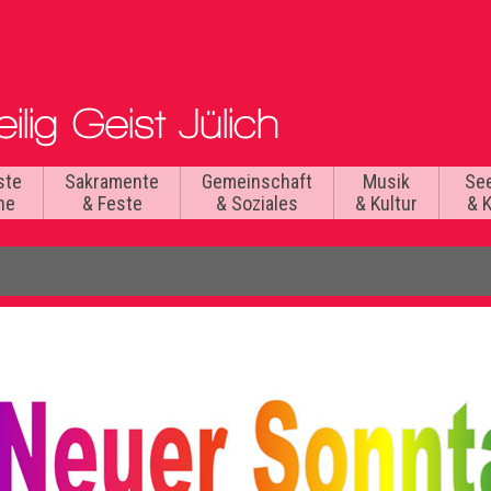
ste
Sakramente
Gemeinschaft
Musik
Se
he
& Feste
& Soziales
& Kultur
& 