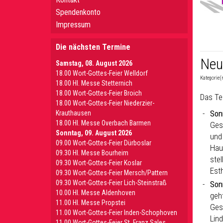
Spendenkonto
Impressum
Die nächsten Termine
Neu
Samstag, 08. August 2026
18.00 Wort-Gottes-Feier Welldorf
Kategorie(
18.00 Hl. Messe Stetternich
18.00 Wort-Gottes-Feier Broich
Das Te
18.00 Wort-Gottes-Feier Niederzier-
Son
Krauthausen
18.00 Hl. Messe Overbach Barmen
Ges
Sonntag, 09. August 2026
und 
09.00 Wort-Gottes-Feier Dürboslar
Hau
09.30 HI. Messe Bourheim
stel
09.30 Wort-Gottes-Feier Koslar
Est
09.30 Wort-Gottes-Feier Mersch/Pattern
09.30 Wort-Gottes-Feier Lich-Steinstraß
Son
10.00 Hl. Messe Aldenhoven
geht
11.00 Hl. Messe Propstei
Ges
11.00 Wort-Gottes-Feier Inden-Schophoven
Lin
11.00 Wort-Gottes-Feier St. Franz Sales