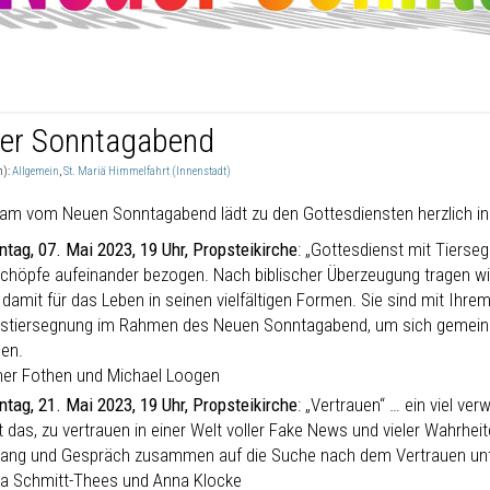
er Sonntagabend
n):
Allgemein
,
St. Mariä Himmelfahrt (Innenstadt)
am vom Neuen Sonntagabend lädt zu den Gottesdiensten herzlich in d
ntag, 07. Mai 2023, 19 Uhr, Propsteikirche
: „Gottesdienst mit Tierse
chöpfe aufeinander bezogen. Nach biblischer Überzeugung tragen wi
damit für das Leben in seinen vielfältigen Formen. Sie sind mit Ihrem
stiersegnung im Rahmen des Neuen Sonntagabend, um sich gemeins
len.
her Fothen und Michael Loogen
ntag, 21. Mai 2023, 19 Uhr, Propsteikirche
: „Vertrauen“ … ein viel v
 das, zu vertrauen in einer Welt voller Fake News und vieler Wahrheite
ang und Gespräch zusammen auf die Suche nach dem Vertrauen unte
da Schmitt-Thees und Anna Klocke