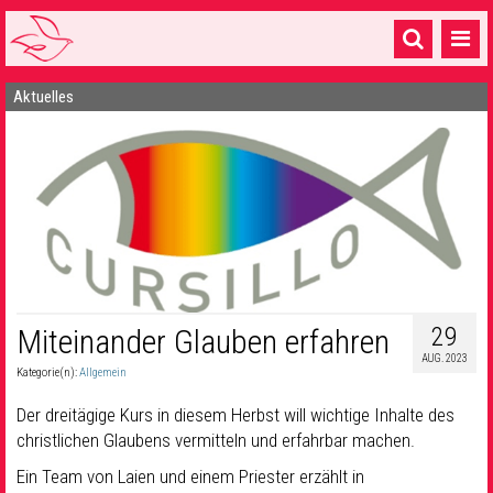
Aktuelles
Startseite
1 Pfarrei
16 Gemeinden & mehr
Gottesdienste & Sinnsuche
Sakramente & Feste
Gemeinschaft & Soziales
29
Miteinander Glauben erfahren
AUG. 2023
Musik
& Kultur
Kategorie(n):
Allgemein
Der dreitägige Kurs in diesem Herbst will wichtige Inhalte des
Seelsorge & Kontakt
christlichen Glaubens vermitteln und erfahrbar machen.
Ein Team von Laien und einem Priester erzählt in