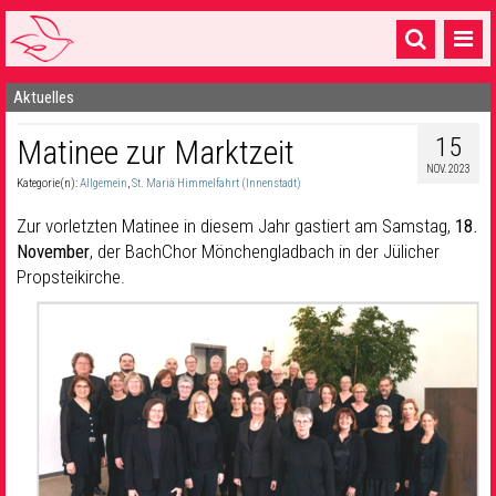
Aktuelles
Startseite
15
Matinee zur Marktzeit
1 Pfarrei
NOV. 2023
Kategorie(n):
Allgemein
,
St. Mariä Himmelfahrt (Innenstadt)
16 Gemeinden & mehr
Zur vorletzten Matinee in diesem Jahr gastiert am Samstag,
18.
Gottesdienste & Sinnsuche
November
, der BachChor Mönchengladbach in der Jülicher
Propsteikirche.
Sakramente & Feste
Gemeinschaft & Soziales
Musik
& Kultur
Seelsorge & Kontakt