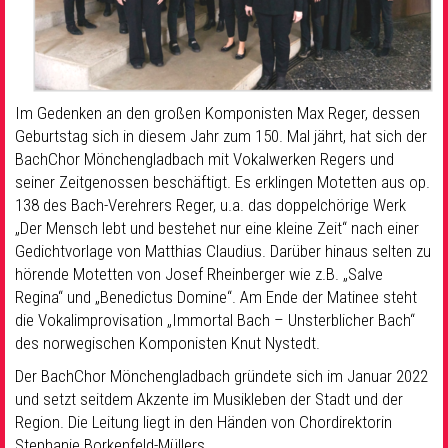
Im Gedenken an den großen Komponisten Max Reger, dessen
Geburtstag sich in diesem Jahr zum 150. Mal jährt, hat sich der
BachChor Mönchengladbach mit Vokalwerken Regers und
seiner Zeitgenossen beschäftigt. Es erklingen Motetten aus op.
138 des Bach-Verehrers Reger, u.a. das doppelchörige Werk
„Der Mensch lebt und bestehet nur eine kleine Zeit“ nach einer
Gedichtvorlage von Matthias Claudius. Darüber hinaus selten zu
hörende Motetten von Josef Rheinberger wie z.B. „Salve
Regina“ und „Benedictus Domine“. Am Ende der Matinee steht
die Vokalimprovisation „Immortal Bach – Unsterblicher Bach“
des norwegischen Komponisten Knut Nystedt.
Der BachChor Mönchengladbach gründete sich im Januar 2022
und setzt seitdem Akzente im Musikleben der Stadt und der
Region. Die Leitung liegt in den Händen von Chordirektorin
Stephanie Borkenfeld-Müllers.