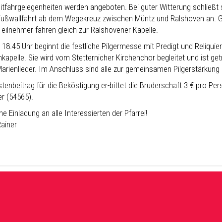
Mitfahrgelegenheiten werden angeboten. Bei guter Witterung schließt 
Fußwallfahrt ab dem Wegekreuz zwischen Müntz und Ralshoven an. 
Teilnehmer fahren gleich zur Ralshovener Kapelle.
18.45 Uhr beginnt die festliche Pilgermesse mit Predigt und Reliquie
kapelle. Sie wird vom Stetternicher Kirchenchor begleitet und ist g
Marienlieder. Im Anschluss sind alle zur gemeinsamen Pilgerstärkung i
tenbeitrag für die Beköstigung er-bittet die Bruderschaft 3 € pro Per
er (54565).
he Einladung an alle Interessierten der Pfarrei!
Rainer