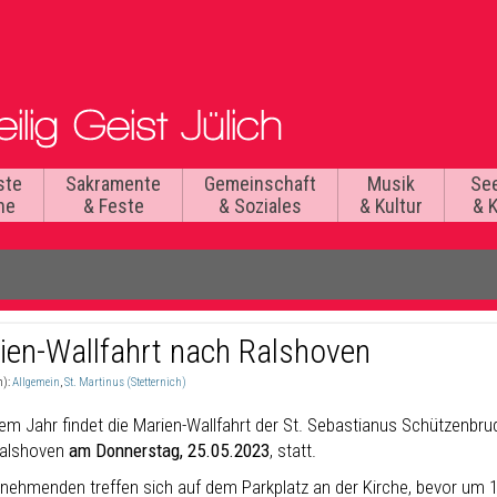
ste
Sakramente
Gemeinschaft
Musik
Se
he
& Feste
& Soziales
& Kultur
& 
ien-Wallfahrt nach Ralshoven
n):
Allgemein
,
St. Martinus (Stetternich)
sem Jahr findet die Marien-Wallfahrt der St. Sebastianus Schützenbru
alshoven
am Donnerstag, 25.05.2023
, statt.
ilnehmenden treffen sich auf dem Parkplatz an der Kirche, bevor um 