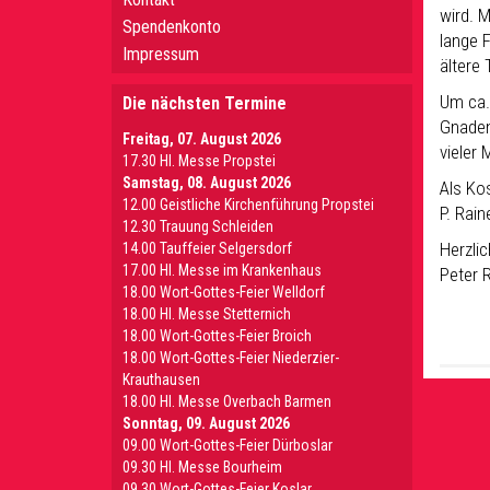
wird. 
Spendenkonto
lange 
Impressum
ältere 
Um ca. 
Die nächsten Termine
Gnaden
Freitag, 07. August 2026
vieler 
17.30 Hl. Messe Propstei
Samstag, 08. August 2026
Als Kos
12.00 Geistliche Kirchenführung Propstei
P. Rain
12.30 Trauung Schleiden
Herzlic
14.00 Tauffeier Selgersdorf
17.00 Hl. Messe im Krankenhaus
Peter 
18.00 Wort-Gottes-Feier Welldorf
18.00 Hl. Messe Stetternich
18.00 Wort-Gottes-Feier Broich
18.00 Wort-Gottes-Feier Niederzier-
Krauthausen
18.00 Hl. Messe Overbach Barmen
Sonntag, 09. August 2026
09.00 Wort-Gottes-Feier Dürboslar
09.30 HI. Messe Bourheim
09.30 Wort-Gottes-Feier Koslar