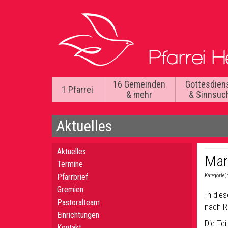
16 Gemeinden
Gottesdien
1 Pfarrei
& mehr
& Sinnsuc
Aktuelles
Aktuelles
Mar
Termine
Pfarrbrief
Kategorie(
Gremien
In die
Pastoralteam
nach R
Einrichtungen
Die Te
Kontakt