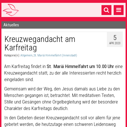
Aktuelles
Startseite
5
Kreuzwegandacht am
1 Pfarrei
APR. 2023
Karfreitag
16 Gemeinden & mehr
Kategorie(n):
Allgemein
,
St. Mariä Himmelfahrt (Innenstadt)
Gottesdienste & Sinnsuche
Am Karfreitag findet in
St. Mariä Himmelfahrt um 10.00 Uhr
eine
Sakramente & Feste
Kreuzwegandacht statt, zu der alle Interessierten recht herzlich
eingeladen sind.
Gemeinschaft & Soziales
Gemeinsam wird der Weg, den Jesus damals aus Liebe zu den
Menschen gegangen ist, betrachtet. Mit meditativen Texten,
Musik
& Kultur
Stille und Gesängen ohne Orgelbegleitung wird der besondere
Seelsorge & Kontakt
Charakter des Karfreitags deutlich.
In den Gebeten dieser Kreuzwegandacht soll vor allem für jene
gebetet werden, die heutzutage einen schweren Leidensweg